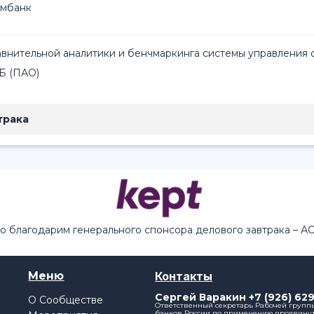
омбанк
внительной аналитики и бенчмаркинга системы управления
Б (ПАО)
трака
о благодарим генерального спонсора делового завтрака – А
Меню
Контакты
Сергей Варакин +7 (926) 629
О Сообществе
Ответственный секретарь Рабочей групп
банков России по применению продвинуты