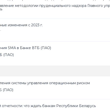
авление методологии пруденциального надзора Главного уп
сь
ые изменения с 2023 г.
Т
ения SMA в Банке ВТБ (ПАО)
Б (ПАО)
вления системы управления операционным риском
Б (ПАО)
 отчетности: что ждать банкам Республики Беларусь