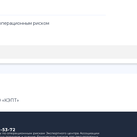
 операционным риском
О «КЭПТ»
-53-72
ы по операционным рискам Экспертного центра Ассоциации
х подходов к оценке банковских рисков для регуляторных