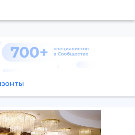
изонты