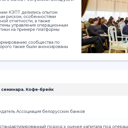
ании КЭПТ делились опытом
ым риском, особенностями
ной отчетности, а также
стемы управления операционным
итики на примере платформы
формированию сообщества по
торого также были анонсированы
 семинара. Кофе-брейк
едатель
Ассоциация белорусских банков
стандартизированный подход к оценке капитала под операц